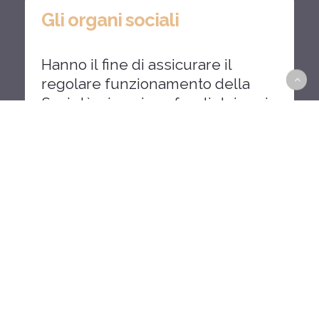
Gli
organi
sociali
Hanno
il
fine
di
assicurare
il
regolare
funzionamento
della
Società,
sia
nei
confronti
dei
soci
che
dei
terzi
La
vigilanza
Riguarda
soprattutto
l'attività
ispettiva
svolta
in
sede
di
revisione
periodica
annuale
o
biennale