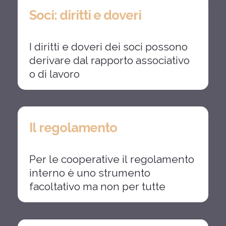
Soci:
diritti
e
doveri
I
diritti
e
doveri
dei
soci
possono
derivare
dal
rapporto
associativo
o
di
lavoro
Il
regolamento
Per
le
cooperative
il
regolamento
interno
è
uno
strumento
facoltativo
ma
non
per
tutte