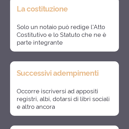
La
costituzione
Solo
un
notaio
può
redige
l'Atto
Costitutivo
e
lo
Statuto
che
ne
è
parte
integrante
Successivi
adempimenti
Occorre
iscriversi
ad
appositi
registri,
albi,
dotarsi
di
libri
sociali
e
altro
ancora